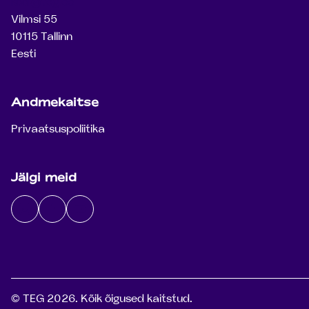
kool@teg.ee
Vilmsi 55
10115 Tallinn
Eesti
Andmekaitse
Privaatsuspoliitika
Jälgi meid
Instagram
Facebook
Youtube
© TEG 2026. Kõik õigused kaitstud.