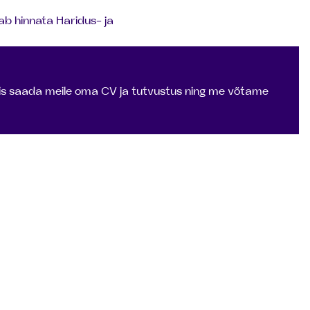
ab hinnata Haridus- ja
iis saada meile oma CV ja tutvustus ning me võtame
eme pakkumise