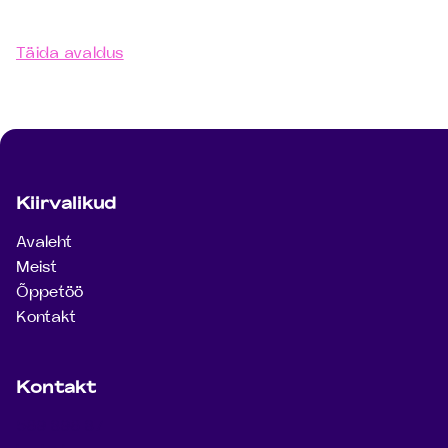
õpingute alustamiseks
Täida avaldus
Jaluse navigatsioon
Kiirvalikud
Avaleht
Meist
Õppetöö
Kontakt
Kontakt
569 896 87