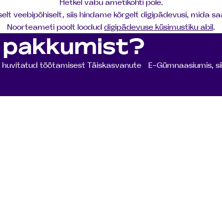
Hetkel vabu ametikohti pole.
t veebipõhiselt, siis hindame kõrgelt digipädevusi, mida sa
Noorteameti poolt loodud
digipädevuse küsimustiku abil
.
t pakkumist?
oled huvitatud töötamisest Täiskasvanute E-Gümnaasiumis, s
ngutega alustama?
me sinuga ühendust, täpsustame andmed ja te