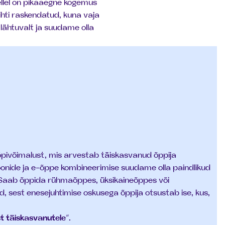
llel on pikaaegne kogemus
ihti raskendatud, kuna vaja
 lähtuvalt ja suudame olla
õpivõimalust, mis arvestab täiskasvanud õppija
oonide ja e-õppe kombineerimise suudame olla paindlikud
 Saab õppida rühmaõppes, üksikaineõppes või
d, sest enesejuhtimise oskusega õppija otsustab ise, kus,
t täiskasvanutele
“.