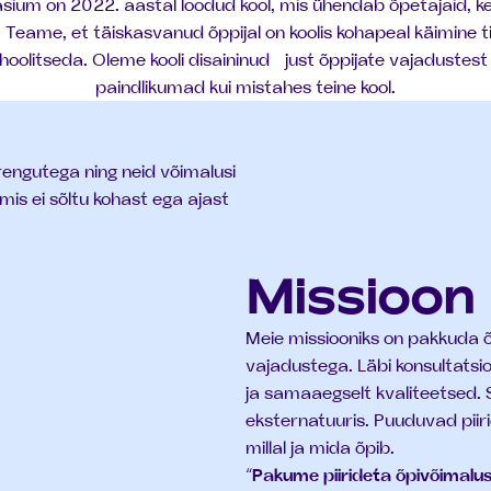
um on 2022. aastal loodud kool, mis ühendab õpetajaid, ke
Teame, et täiskasvanud õppijal on koolis kohapeal käimine t
t hoolitseda. Oleme kooli disaininud just õppijate vajadustest
paindlikumad kui mistahes teine kool.
arengutega ning neid võimalusi
is ei sõltu kohast ega ajast
Missioon
Meie missiooniks on pakkuda 
vajadustega. Läbi konsultatsi
ja samaaegselt kvaliteetsed.
eksternatuuris. Puuduvad piiri
millal ja mida õpib.
“
Pakume piirideta õpivõimalus