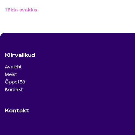
õpingute alustamiseks
Täida avaldus
Jaluse navigatsioon
Kiirvalikud
Avaleht
Meist
Õppetöö
Kontakt
Kontakt
569 896 87
kool@teg.ee