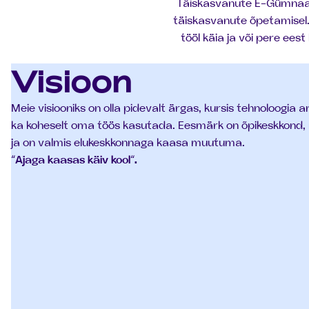
Täiskasvanute E-Gümnaasi
täiskasvanute õpetamisel. 
tööl käia ja või pere ees
Visioon
Meie visiooniks on olla pidevalt ärgas, kursis tehnoloogia 
ka koheselt oma töös kasutada. Eesmärk on õpikeskkond, m
ja on valmis elukeskkonnaga kaasa muutuma.
“Ajaga kaasas käiv kool“.