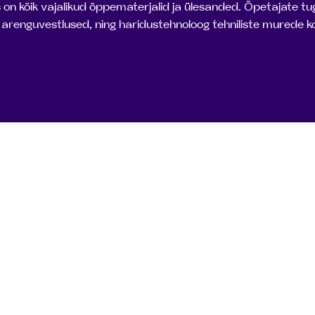
 kõik vajalikud õppematerjalid ja ülesanded. Õpetajate tuge
bi arenguvestlused, ning haridustehnoloog tehniliste murede k
ngutega alustama?
me sinuga ühendust, täpsustame andmed ja te