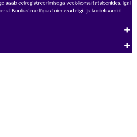
 saab eelregistreerimisega veebikonsultatsioonides. Igal
orral. Kooliastme lõpus toimuvad riigi- ja koolieksamid
+
+
eme pakkumise