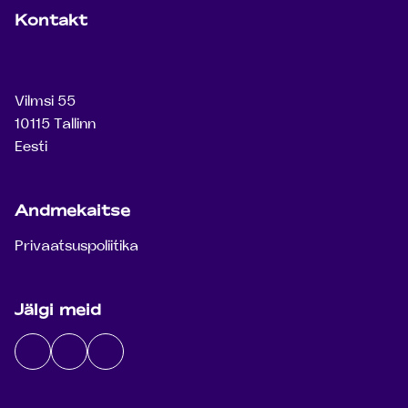
Kontakt
569 896 87
kool@teg.ee
Vilmsi 55
10115 Tallinn
Eesti
Andmekaitse
Privaatsuspoliitika
Jälgi meid
Instagram
Facebook
Youtube