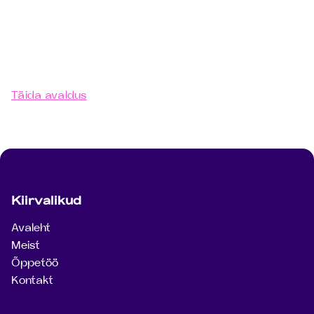
Täida avaldus – võtame sinuga ühendust,
täpsustame andmed ja teeme pakkumise
õpingute alustamiseks.
Täida avaldus
Jaluse navigatsioon
Kiirvalikud
Avaleht
Meist
Õppetöö
Kontakt