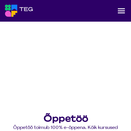
Jäta navigatsioon vahele
Täiskasvanute e-gümnaasium Tallinnas
Näi
Avaleht
Õppetöö
Õppetöö
Õppetöö toimub 100% e-õppena. Kõik kursused