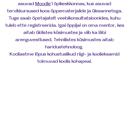
asuvad
Moodle
’i õpikeskkonnas, kus asuvad
tervikkursused koos õppematerjalide ja ülesannetega.
Tuge saab õpetajatelt veebikonsultatsioonides, kuhu
tuleb ette registreerida. Igal õppijal on oma mentor, kes
aitab üldistes küsimustes ja viib ka läbi
arenguvestlused. Tehnilistes küsimustes aitab
haridustehnoloog.
Kooliastme lõpus kohustuslikud riigi- ja koolieksamid
toimuvad koolis kohapeal.
Jalus
Oled valmis õpingutega
alustama?