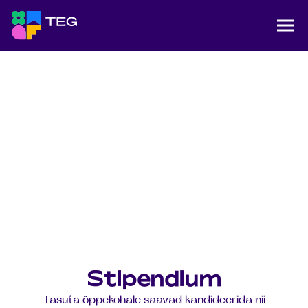
Jäta navigatsioon vahele
Täiskasvanute e-gümnaasium Tallinnas
Näi
Avaleht
Vastuvõtt
Stipendium
Stipendium
Tasuta õppekohale saavad kandideerida nii