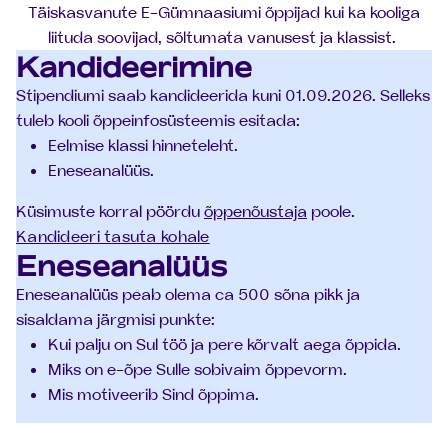
Täiskasvanute E-Gümnaasiumi õppijad kui ka kooliga
liituda soovijad, sõltumata vanusest ja klassist.
Kandideerimine
Stipendiumi saab kandideerida kuni 01.09.2026. Selleks
tuleb kooli õppeinfosüsteemis esitada:
Eelmise klassi hinneteleht.
Eneseanalüüs.
Küsimuste korral pöördu
õppenõustaja
poole.
Kandideeri tasuta kohale
Eneseanalüüs
Eneseanalüüs peab olema ca 500 sõna pikk ja
sisaldama järgmisi punkte:
Kui palju on Sul töö ja pere kõrvalt aega õppida.
Miks on e-õpe Sulle sobivaim õppevorm.
Mis motiveerib Sind õppima.