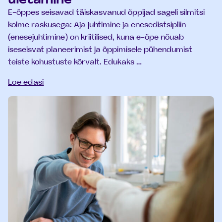
E-õppes seisavad täiskasvanud õppijad sageli silmitsi
kolme raskusega: Aja juhtimine ja enesedistsipliin
(enesejuhtimine) on kriitilised, kuna e-õpe nõuab
iseseisvat planeerimist ja õppimisele pühendumist
teiste kohustuste kõrvalt. Edukaks …
Loe edasi