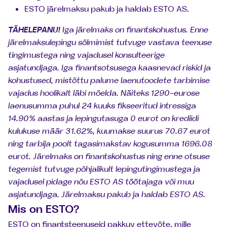
ESTO järelmaksu pakub ja haldab ESTO AS.
TÄHELEPANU!
Iga järelmaks on finantskohustus. Enne
järelmaksulepingu sõlmimist tutvuge vastava teenuse
tingimustega ning vajadusel konsulteerige
asjatundjaga. Iga finantsotsusega kaasnevad riskid ja
kohustused, mistõttu palume laenutoodete tarbimise
vajadus hoolikalt läbi mõelda. Näiteks 1290-eurose
laenusumma puhul 24 kuuks fikseeritud intressiga
14.90% aastas ja lepingutasuga 0 eurot on krediidi
kulukuse määr 31.62%, kuumakse suurus 70.67 eurot
ning tarbija poolt tagasimakstav kogusumma 1696.08
eurot. Järelmaks on finantskohustus ning enne otsuse
tegemist tutvuge põhjalikult lepingutingimustega ja
vajadusel pidage nõu ESTO AS töötajaga või muu
asjatundjaga. Järelmaksu pakub ja haldab ESTO AS.
Mis on ESTO?
ESTO on finantsteenuseid pakkuv ettevõte, mille