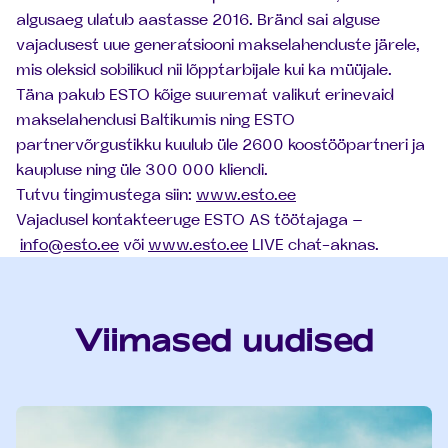
algusaeg ulatub aastasse 2016. Bränd sai alguse
vajadusest uue generatsiooni makselahenduste järele,
mis oleksid sobilikud nii lõpptarbijale kui ka müüjale.
Täna pakub ESTO kõige suuremat valikut erinevaid
makselahendusi Baltikumis ning ESTO
partnervõrgustikku kuulub üle 2600 koostööpartneri ja
kaupluse ning üle 300 000 kliendi.
Tutvu tingimustega siin:
www.esto.ee
Vajadusel kontakteeruge ESTO AS töötajaga –
info@esto.ee
või
www.esto.ee
LIVE chat-aknas.
Viimased uudised