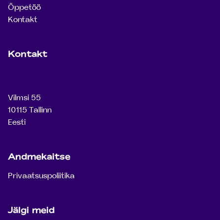
Õppetöö
Kontakt
Kontakt
569 896 87
kool@teg.ee
Vilmsi 55
10115 Tallinn
Eesti
Andmekaitse
Privaatsuspoliitika
Jälgi meid