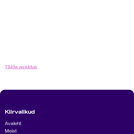
Oled valmis õpingutega
alustama?
Täida avaldus – võtame sinuga ühendust,
täpsustame andmed ja teeme pakkumise
õpingute alustamiseks.
Täida avaldus
Jaluse navigatsioon
Kiirvalikud
Avaleht
Meist