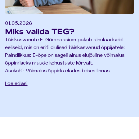
01.05.2026
Miks valida TEG?
Täiskasvanute E-Gümnaasium pakub ainulaadseid
eeliseid, mis on eriti olulised täiskasvanud õppijatele:
Paindlikkus: E-õpe on sageli ainus elujõuline võimalus
õppimiseks muude kohustuste kõrvalt.
Asukoht: Võimalus õppida elades teises linnas …
Loe edasi
Jalus