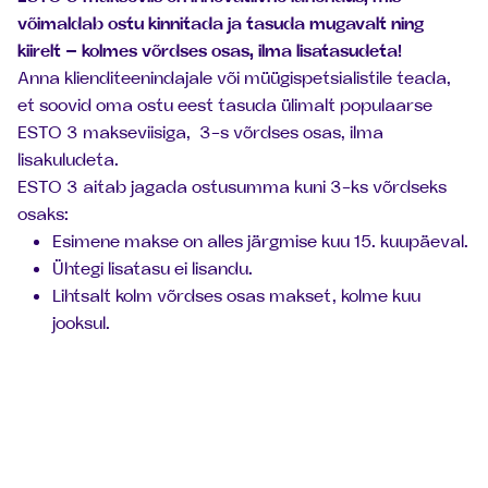
võimaldab ostu kinnitada ja tasuda mugavalt ning
kiirelt – kolmes võrdses osas, ilma lisatasudeta!
Anna klienditeenindajale või müügispetsialistile teada,
et soovid oma ostu eest tasuda ülimalt populaarse
ESTO 3 makseviisiga, 3-s võrdses osas, ilma
lisakuludeta.
ESTO 3 aitab jagada ostusumma kuni 3-ks võrdseks
osaks:
Esimene makse on alles järgmise kuu 15. kuupäeval.
Ühtegi lisatasu ei lisandu.
Lihtsalt kolm võrdses osas makset, kolme kuu
jooksul.