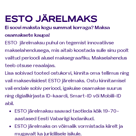
ESTO JÄRELMAKS
Ei soovi maksta kogu summat korraga? Maksa
osamaksete kaupa!
ESTO järelmaksu puhul on tegemist innovatiivse
makselahendusega, mis aitab koostada sulle sinu poolt
valitud perioodi alusel maksegraafiku. Makselahendus
teeb otsuse reaalajas.
Lisa sobivad tooted ostukorvi, kinnita oma tellimus ning
vali makseviisidest ESTO järelmaks. Ostu kinnitamisel
vali endale sobiv periood, igakuise osamakse suurus
ning digiallkirjasta ID-kaardi, Smart-ID või Mobiili-ID
abil.
ESTO järelmaksu saavad taotleda kõik 19-70-
aastased Eesti Vabariigi kodanikud.
ESTO järelmaks on võimalik vormistada kiirelt ja
mugavalt ka juriidilisele isikule.