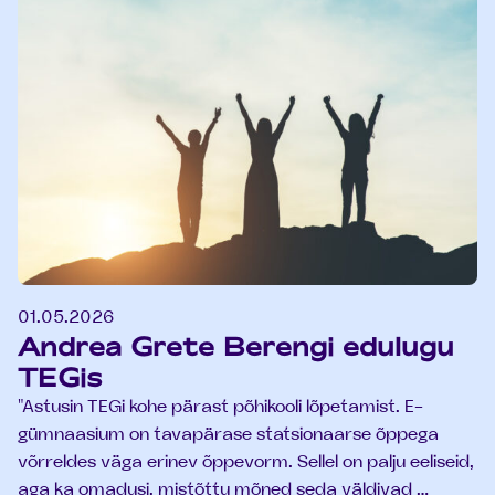
01.05.2026
Andrea Grete Berengi edulugu
TEGis
"Astusin TEGi kohe pärast põhikooli lõpetamist. E-
gümnaasium on tavapärase statsionaarse õppega
võrreldes väga erinev õppevorm. Sellel on palju eeliseid,
aga ka omadusi, mistõttu mõned seda väldivad …