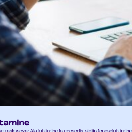
etamine
 raskusega: Aja juhtimine ja enesedistsipliin (enesejuhtimine)