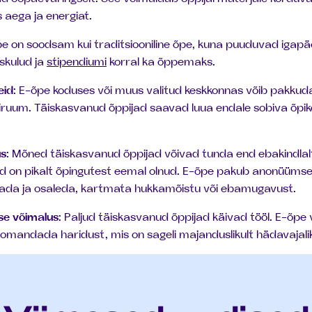
eks aega ja energiat.
pe on soodsam kui traditsiooniline õpe, kuna puuduvad igap
uskulud ja
stipendiumi
korral ka õppemaks.
eid
: E-õpe koduses või muus valitud keskkonnas võib pakkud
assiruum. Täiskasvanud õppijad saavad luua endale sobiva õpi
us
: Mõned täiskasvanud õppijad võivad tunda end ebakindlalt 
 nad on pikalt õpingutest eemal olnud. E-õpe pakub anonüüm
ada ja osaleda, kartmata hukkamõistu või ebamugavust.
se võimalus
: Paljud täiskasvanud õppijad käivad tööl. E-õpe 
 omandada haridust, mis on sageli majanduslikult hädavajali