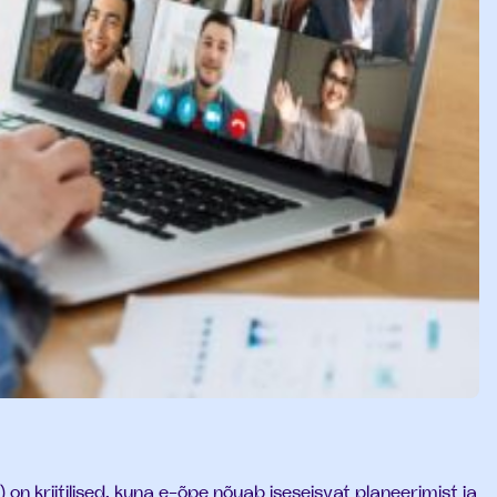
 on kriitilised, kuna e-õpe nõuab iseseisvat planeerimist ja