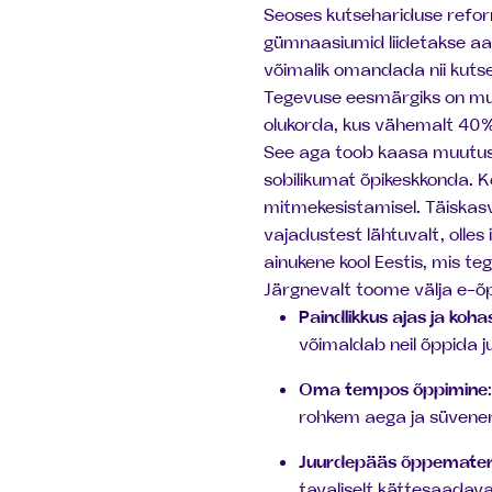
Seoses kutsehariduse reform
gümnaasiumid liidetakse aa
võimalik omandada nii kutse
Tegevuse eesmärgiks on muu
olukorda, kus vähemalt 40% 
See aga toob kaasa muutusi 
sobilikumat õpikeskkonda. K
mitmekesistamisel. Täiskas
vajadustest lähtuvalt, olles
ainukene kool Eestis, mis t
Järgnevalt toome välja e-õp
Paindlikkus ajas ja koha
võimaldab neil õppida jus
Oma tempos õppimine
rohkem aega ja süvenemi
Juurdepääs õppematerjal
tavaliselt kättesaadava