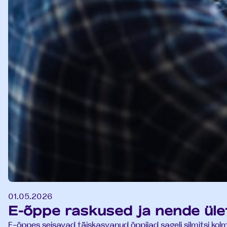
01.05.2026
E-õppe raskused ja nende ül
E-õppes seisavad täiskasvanud õppijad sageli silmitsi kolme