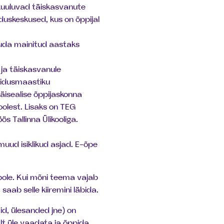
 kuuluvad täiskasvanute
uskeskused, kus on õppijal
uda mainitud aastaks
ja täiskasvanule
aridusmaastiku
äisealise õppijaskonna
oolest. Lisaks on TEG
s Tallinna Ülikooliga.
 muud isiklikud asjad. E-õpe
pole. Kui mõni teema vajab
aab selle kiiremini läbida.
id, ülesanded jne) on
lt üle vaadata ja õppida