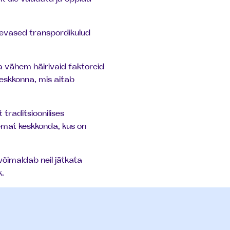
äevased transpordikulud
a vähem häirivaid faktoreid
keskkonna, mis aitab
traditsioonilises
semat keskkonda, kus on
võimaldab neil jätkata
k.