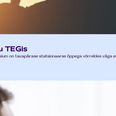
u TEGis
sium on tavapärase statsionaarse õppega võrreldes väga erin