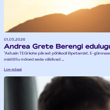
01.05.2026
Andrea Grete Berengi edulug
"Astusin TEGi kohe pärast põhikooli lõpetamist. E-gümnaa
mistõttu mõned seda väldivad …
Loe edasi