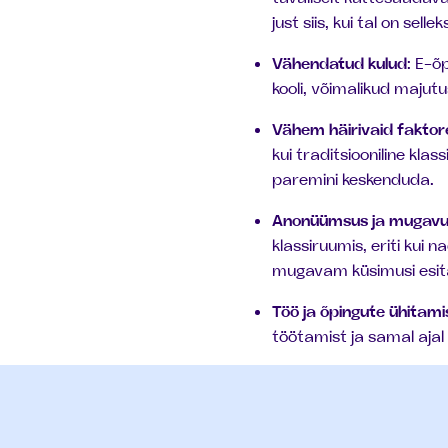
just siis, kui tal on sell
Vähendatud kulud
: E-õ
kooli, võimalikud majut
Vähem häirivaid faktor
kui traditsiooniline kl
paremini keskenduda.
Anonüümsus ja mugav
klassiruumis, eriti kui
mugavam küsimusi esit
Töö ja õpingute ühitami
töötamist ja samal ajal