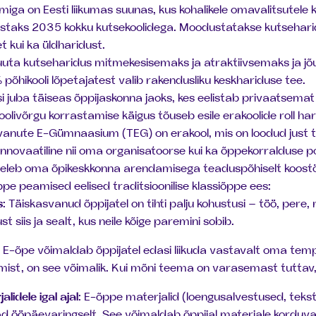
iga on Eesti liikumas suunas, kus kohalikele omavalitsutele
staks 2035 kokku kutsekoolidega. Moodustatakse kutseharid
t kui ka üldharidust.
ta kutseharidus mitmekesisemaks ja atraktiivsemaks ja jõ
põhikooli lõpetajatest valib rakendusliku keskhariduse tee.
juba täiseas õppijaskonna jaoks, kes eelistab privaatsemat 
oolivõrgu korrastamise käigus tõuseb esile erakoolide roll h
vanute E-Gümnaasium (TEG) on erakool, mis on loodud just t
 innovaatiline nii oma organisatoorse kui ka õppekorralduse p
egeleb oma õpikeskkonna arendamisega teaduspõhiselt koostöö
pe peamised eelised traditsioonilise klassiõppe ees:
s
: Täiskasvanud õppijatel on tihti palju kohustusi – töö, pere,
t siis ja sealt, kus neile kõige paremini sobib.
: E-õpe võimaldab õppijatel edasi liikuda vastavalt oma tem
st, on see võimalik. Kui mõni teema on varasemast tuttav, s
idele igal ajal
: E-õppe materjalid (loengusalvestused, tekst
d ööpäevaringselt. See võimaldab õppijal materjale korduva