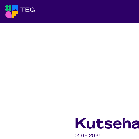
Jäta navigatsioon vahele
Täiskasvanute e-gümnaasium Tallinnas
Avaleht
Uudised
Uudised
Kutsehariduse reform
Kutseha
01.09.2025